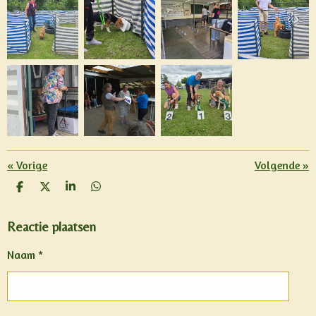
«
Vorige
Volgende
»
D
D
S
D
E
E
H
E
L
E
A
L
E
L
R
E
Reactie plaatsen
N
E
N
Naam *